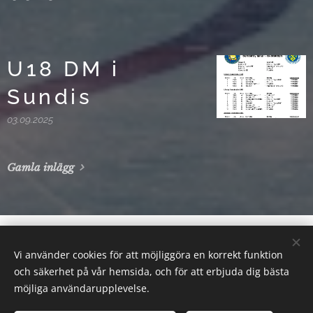
U18 DM i
Sundis
03.09.2025
Gamla inlägg
Vi använder cookies för att möjliggöra en korrekt funktion
Sunderby SK - Gallringsvägen 4, 954 42 Södra
och säkerhet på vår hemsida, och för att erbjuda dig bästa
Sunderbyn. Telefon: 0920-26 11 76
möjliga användarupplevelse.
Alla rättigheter reserverade 2022