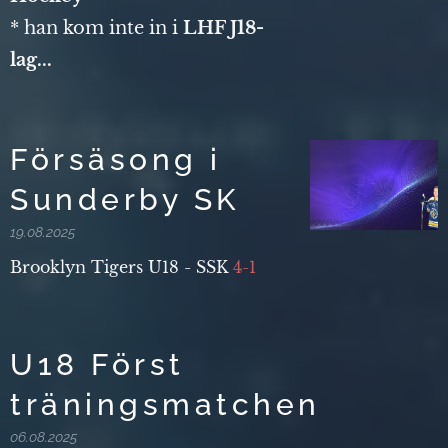
* han kom inte in i
LHF J18-
lag...
Försäsong i
Sunderby SK
19.08.2025
Brooklyn Tigers U18 - SSK
4-1
U18 Först
träningsmatchen
06.08.2025