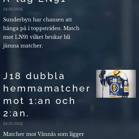
24.02.2025
Sunderbyn har chansen att
hänga på i toppstriden. Match
mot LN91 vilket brukar bli
jämna matcher.
J18 dubbla
hemmamatcher
mot 1:an och
2:an.
24.02.2025
Matcher mot Vännäs som ligger