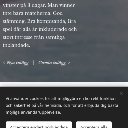
vinster på 3 dagar. Man vinner
inte bara matcherna. God
stämning, Bra kompisanda, Bra
spel där alla är inkluderade och
stort intresse från samtliga
inblandade.
Nya inlägg
Gamla inlägg
Vi använder cookies för att möjliggöra en korrekt funktion
Sunderby SK - Gallringsvägen 4, 954 42 Södra
och säkerhet på vår hemsida, och för att erbjuda dig bästa
Sunderbyn. Telefon: 0920-26 11 76
möjliga användarupplevelse.
Alla rättigheter reserverade 2022
Cookies
Acceptera endast nödvändiga
Acceptera alla