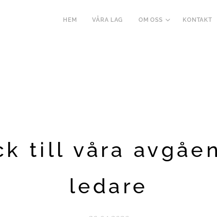
HEM
VÅRA LAG
OM OSS
KONTAKT
ck till våra avgåe
ledare