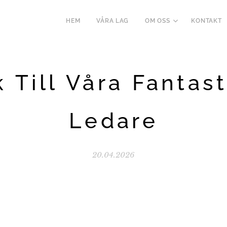
HEM
VÅRA LAG
OM OSS
KONTAKT
 Till Våra Fantas
Ledare
20.04.2026