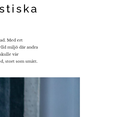
astiska
lnad. Med ert
lld miljö där andra
skulle vår
d, stort som smått.