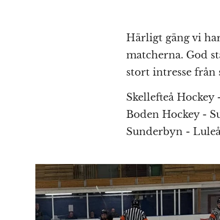
Härligt gäng vi ha
matcherna. God st
stort intresse frå
Skellefteå Hockey
Boden Hockey - S
Sunderbyn - Lule