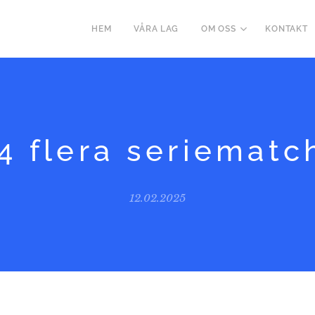
HEM
VÅRA LAG
OM OSS
KONTAKT
4 flera seriematc
12.02.2025