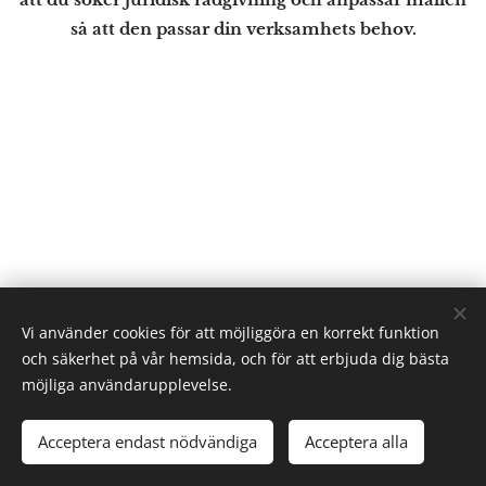
så att den passar din verksamhets behov.
Vi använder cookies för att möjliggöra en korrekt funktion
Sunderby SK - Gallringsvägen 4, 954 42 Södra
och säkerhet på vår hemsida, och för att erbjuda dig bästa
Sunderbyn. Telefon: 0920-26 11 76
möjliga användarupplevelse.
Alla rättigheter reserverade 2022
Cookies
Acceptera endast nödvändiga
Acceptera alla