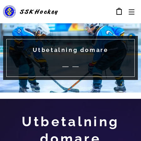
SSK
Hockey
Utbetalning domare
Utbetalning
domare