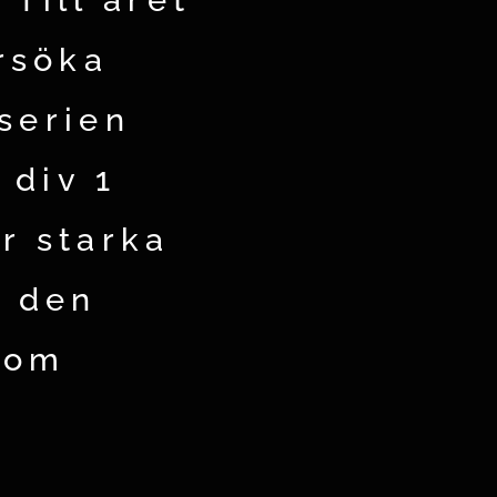
rsöka
 serien
 div 1
ar starka
h den
som