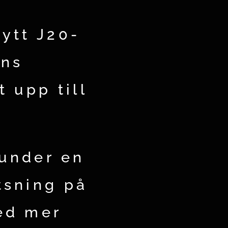
nytt J20-
yns
t upp till
under en
tsning på
med mer