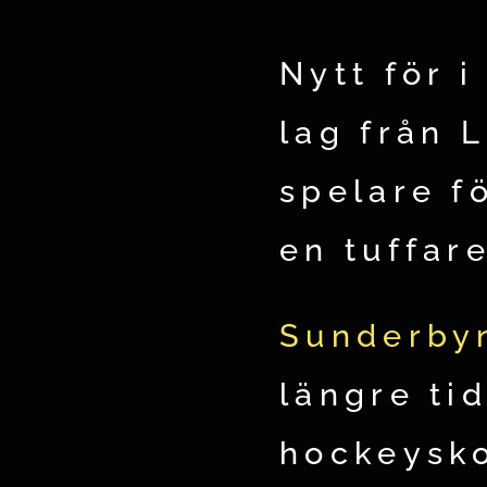
Nytt för i
lag från 
spelare fö
en tuffare
Sunderby
längre ti
hockeysko