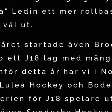
a" Ledin ett mer rollba
 väl ut.
låret startade även Bro
p ett J18 lag med mång
nför detta år har vi i N
 Luleå Hockey och Bod
serien för J18 spelare u
 även Sunderby Hockey. 