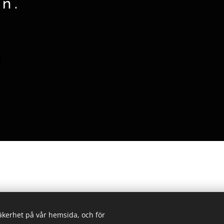
n.
ödra Sunderbyn. Telefon: 0920-26 11 76
säkerhet på vår hemsida, och för