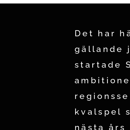
Det har h
gällande 
startade 
ambitioner
regionsse
kvalspel 
nästa års 