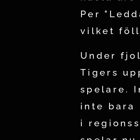
Per "Ledd
vilket föll
Under fjo
Tigers up
spelare. I
inte bara
i regions
spelar nu