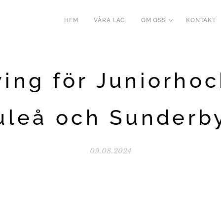
HEM
VÅRA LAG
OM OSS
KONTAKT
ing för Juniorhoc
uleå och Sunderb
09.08.2024