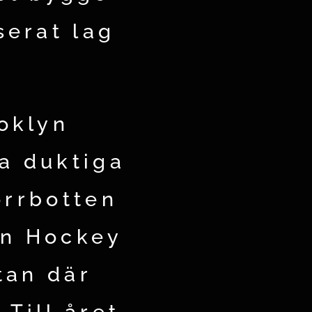
serat lag
oklyn
a duktiga
orrbotten
en Hockey
tan där
Till året