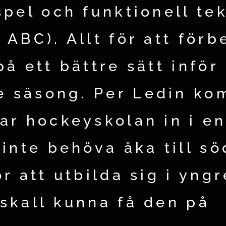
spel och funktionell te
 ABC). Allt för att för
å ett bättre sätt inför
 säsong. Per Ledin ko
ar hockeyskolan in i en
 inte behöva åka till sö
r att utbilda sig i yngr
skall kunna få den på