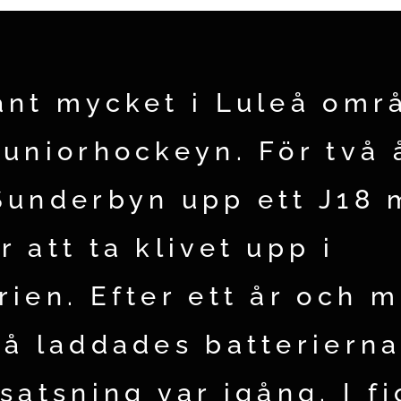
änt mycket i Luleå omr
juniorhockeyn. För två 
Sunderbyn upp ett J18
 att ta klivet upp i
rien. Efter ett år och m
så laddades batteriern
satsning var igång. I f