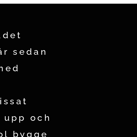
ådet
år sedan
 med
issat
a upp och
jol bygge