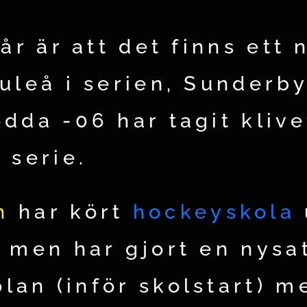
 år är att det finns ett 
Luleå i serien, Sunderb
dda -06 har tagit klive
 serie.
n
har kört
hockeyskola
d men har gjort en nysa
lan (inför skolstart) 