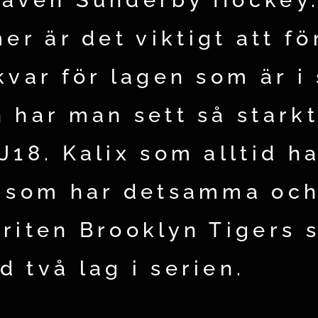
r är det viktigt att fö
kvar för lagen som är i
 har man sett så starkt
J18. Kalix som alltid h
å som har detsamma oc
oriten Brooklyn Tigers 
d två lag i serien.