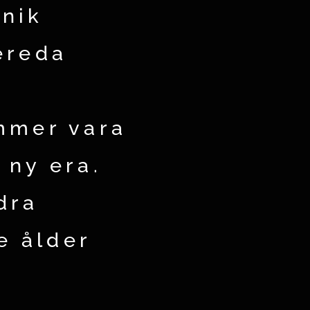
knik
bereda
mmer vara
 ny era.
dra
e ålder