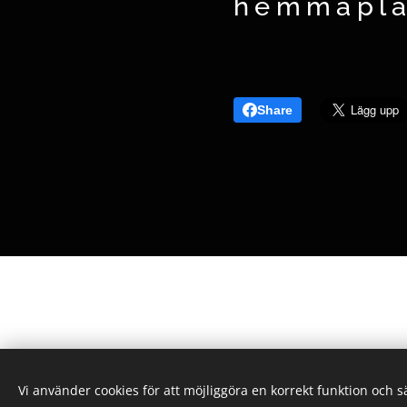
hemmapla
Share
Sunderby SK - Gallringsvägen 4, 954 42 S
Alla rättigheter reserverade 2022
Vi använder cookies för att möjliggöra en korrekt funktion och 