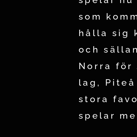
som komme
hålla sig 
och sällan
Norra för 
lag, Pite
stora fav
spelar me