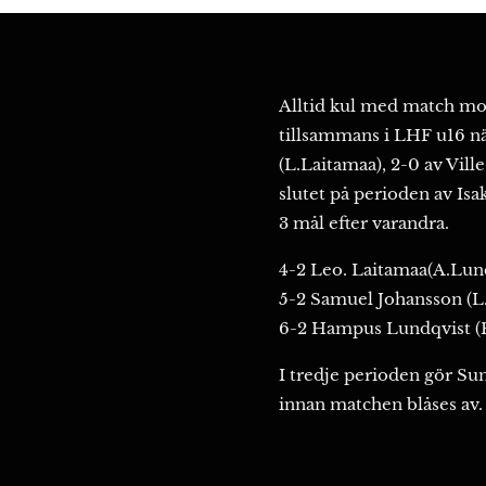
Alltid kul med match mot
tillsammans i LHF u16 nä
(L.Laitamaa), 2-0 av Vil
slutet på perioden av Is
3 mål efter varandra.
4-2 Leo. Laitamaa(A.Lun
5-2 Samuel Johansson (L
6-2 Hampus Lundqvist (
I tredje perioden gör Su
innan matchen blåses av.