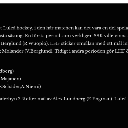
 Luleå hockey, i den här matchen kan det vara en del spela
sta säsong. En första period som verkligen SSK ville vinna.
le Berglund (R.Wuopio). LHF sticker emellan med ett mål i
ak Molander (V.Berglund). Tidigt i andra perioden gör LHF
dberg)
.Majanen)
F.Schäder,A.Niemi)
nderbyn 7-2 efter mål av Alex Lundberg (E.Engman). Luleå h