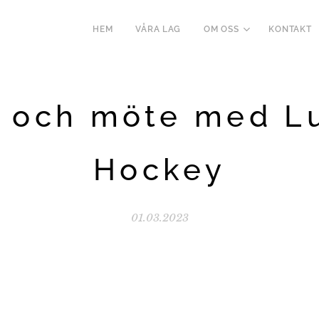
HEM
VÅRA LAG
OM OSS
KONTAKT
 och möte med L
Hockey
01.03.2023