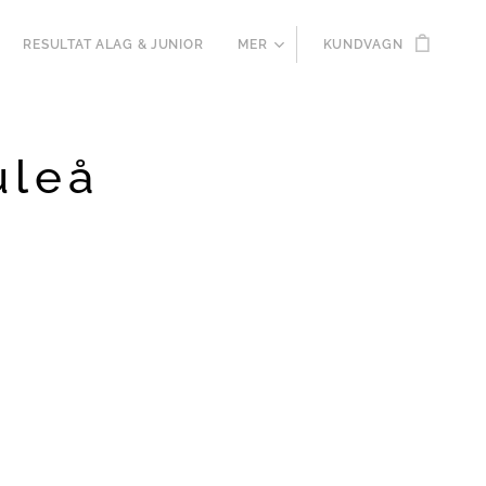
RESULTAT ALAG & JUNIOR
MER
KUNDVAGN
uleå