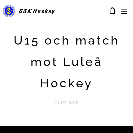
SSK
Hockey
U15 och match
mot Luleå
Hockey
27.01.2023