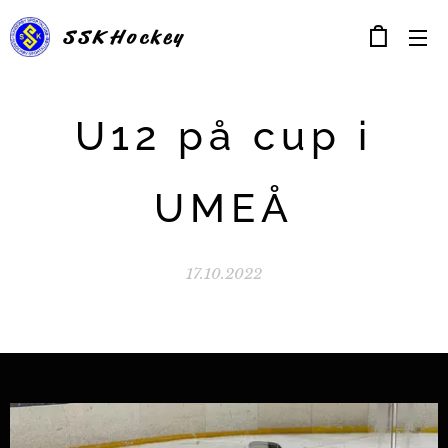
SSK
Hockey
U12 på cup i
UMEÅ
17.10.2022