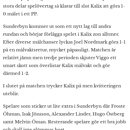
stora delar spelövertag så klarar till slut Kalix att göra 1-
0 målet i ett PP.
Sunderbyn kommer ut som ett nytt lag till andra
rundan och börjar förlägga spelet i Kalix zon alltmer.
Efter diverse målchanser lyckas Joel Nordmark göra 1-1
på en målvaktsretur, mycket påpassligt. Matchen är
relativt jämn men tredje perioden skjuter Viggo ett
smart skott som överlistar Kalix målvakt och gör
därmed 1-2.
I slutet på matchen trycker Kalix på men kvitteringen
uteblir.
Spelare som sticker ut lite extra i Sunderbyn där Froste
Öhman, Isak Jönsson, Alexander Linder, Hugo Östberg
samt Melvin Öman. Resterande spelare gör ett bra jobb
och skall inte glömmas bort.