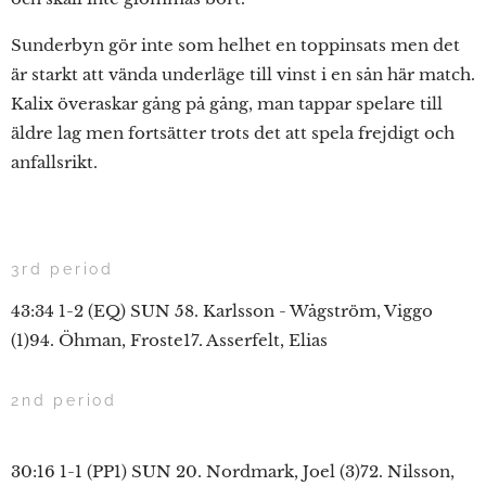
Sunderbyn gör inte som helhet en toppinsats men det
är starkt att vända underläge till vinst i en sån här match.
Kalix överaskar gång på gång, man tappar spelare till
äldre lag men fortsätter trots det att spela frejdigt och
anfallsrikt.
3rd period
43:34 1-2 (EQ) SUN 58. Karlsson - Wågström, Viggo
(1)94. Öhman, Froste17. Asserfelt, Elias
2nd period
30:16 1-1 (PP1) SUN 20. Nordmark, Joel (3)72. Nilsson,