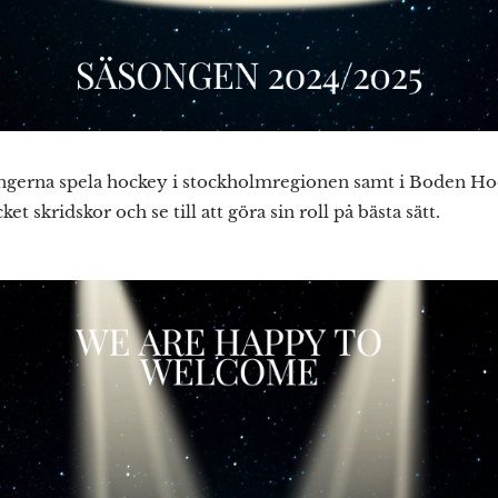
ongerna spela hockey i stockholmregionen samt i Boden Hoc
t skridskor och se till att göra sin roll på bästa sätt.