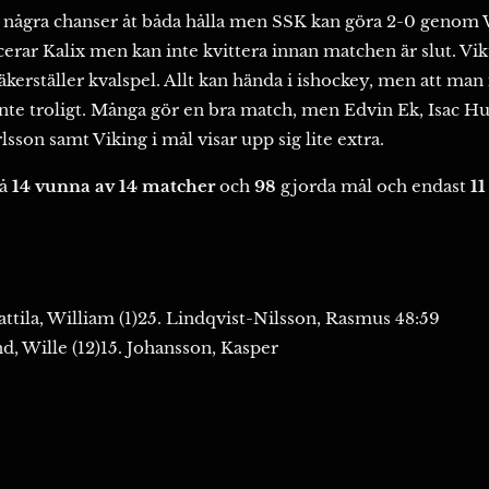
et några chanser åt båda hålla men SSK kan göra 2-0 genom 
cerar Kalix men kan inte kvittera innan matchen är slut. Vi
kerställer kvalspel. Allt kan hända i ishockey, men att man i
inte troligt. Många gör en bra match, men Edvin Ek, Isac 
son samt Viking i mål visar upp sig lite extra.
då
14 vunna av 14 matcher
och
98
gjorda mål och endast
11
ttila, William (1)25. Lindqvist-Nilsson, Rasmus 48:59
, Wille (12)15. Johansson, Kasper