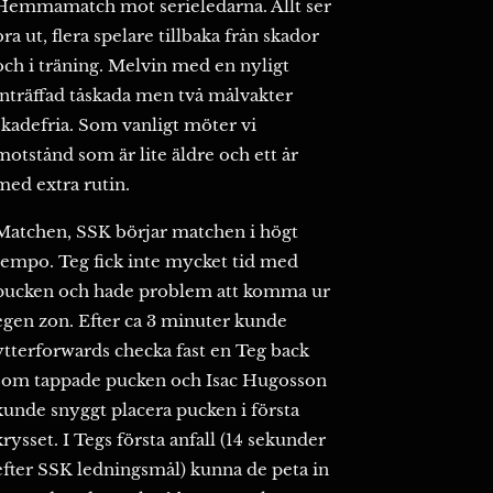
Hemmamatch mot serieledarna. Allt ser
bra ut, flera spelare tillbaka från skador
och i träning. Melvin med en nyligt
inträffad tåskada men två målvakter
skadefria. Som vanligt möter vi
motstånd som är lite äldre och ett år
med extra rutin.
Matchen, SSK börjar matchen i högt
tempo. Teg fick inte mycket tid med
pucken och hade problem att komma ur
egen zon. Efter ca 3 minuter kunde
ytterforwards checka fast en Teg back
som tappade pucken och Isac Hugosson
kunde snyggt placera pucken i första
krysset. I Tegs första anfall (14 sekunder
efter SSK ledningsmål) kunna de peta in