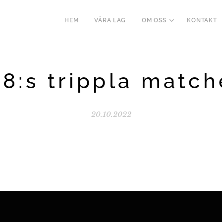
HEM
VÅRA LAG
OM OSS
KONTAKT
18:s trippla match
20.10.2022