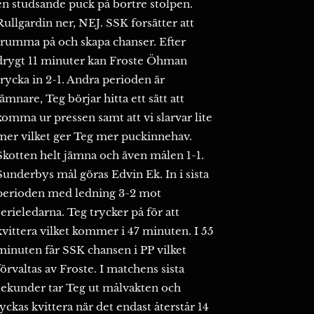
en studsande puck på bortre stolpen.
Rullgardin ner, NEJ. SSK forsätter att
trumma på och skapa chanser. Efter
drygt 11 minuter kan Froste Öhman
trycka in 2-1. Andra perioden är
jämnare, Teg börjar hitta ett sätt att
komma ur pressen samt att vi slarvar lite
mer vilket ger Teg mer puckinnehav.
Skotten helt jämna och även målen 1-1.
Sunderbys mål göras Edvin Ek. In i sista
perioden med ledning 3-2 mot
serieledarna. Teg trycker på för att
kvittera vilket kommer i 47 minuten. I 55
minuten får SSK chansen i PP vilket
förvaltas av Froste. I matchens sista
sekunder tar Teg ut målvakten och
lyckas kvittera när det endast återstår 14