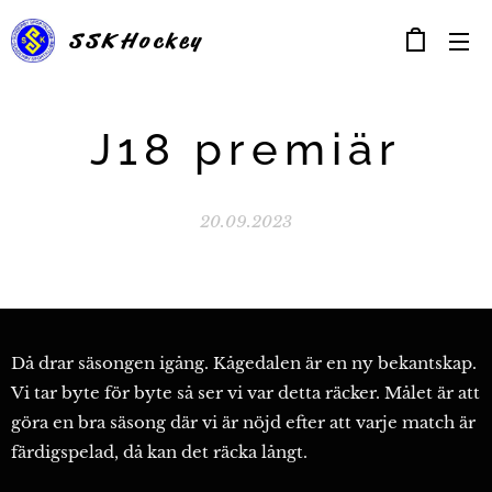
SSK
Hockey
J18 premiär
20.09.2023
Då drar säsongen igång. Kågedalen är en ny bekantskap.
Vi tar byte för byte så ser vi var detta räcker. Målet är att
göra en bra säsong där vi är nöjd efter att varje match är
färdigspelad, då kan det räcka långt.