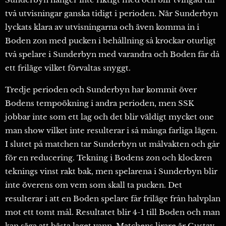
två utvisningar ganska tidigt i perioden. När Sunderbyn
lyckats klara av utvisningarna och även komma in i
Boden zon med pucken i behållning så krockar oturligt
två spelare i Sunderbyn med varandra och Boden får då
ett friläge vilket förvaltas snyggt.
Tredje perioden och Sunderbyn har kommit över
Bodens tempoökning i andra perioden, men SSK
jobbar inte som ett lag och det blir väldigt mycket one
man show vilket inte resulterar i så många farliga lägen.
I slutet på matchen tar Sunderbyn ut målvakten och går
för en reducering. Tekning i Bodens zon och klockren
teknings vinst rakt bak, men spelarena i Sunderbyn blir
inte överens om vem som skall ta pucken. Det
resulterar i att en Boden spelare får friläge från halvplan
mot ett tomt mål. Resultatet blir 4-1 till Boden och man
kan säga att bästa laget vann. Matchens lirare är Gustav