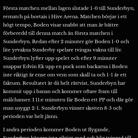
Första matchen mellan lagen slutade 1-0 till Sunderbyn,
rematch på bortais i Hive Arena. Matchen börjar i ett
högt tempo, Boden visar snabbt att man är bättre
förberedd till denna match än första matchen i
Sunderbyn. Redan efter 2 minuter gör Boden 1-0 och
lite yrvakna Sunderby spelare tvingas vakna till liv.
Sunderbyn lyfter upp spelet och efter 9 minuter
snappar Edvin Ek upp en puck som backarna i Boden
inte riktigt är ense om vem som skall ta och 1-1 är ett
faktum. Resultatet är då helt rättvist, Sunderbyn har
kommit upp i banan och kommer oftare fram till
målchanser. I 11:e minuten får Boden ett PP och där gör
man snyggt 2-1. Sunderbyn vinner skotten 8-5 och
perioden var helt jämn.
I andra perioden kommer Boden ut flygande,
Sunderbyn hänger inte riktigt med och blir tvingad till