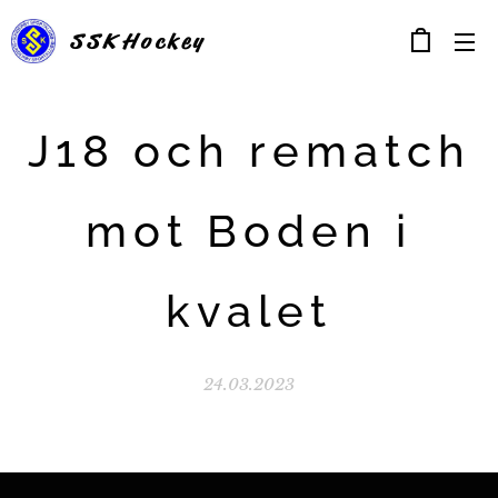
SSK
Hockey
J18 och rematch
mot Boden i
kvalet
24.03.2023