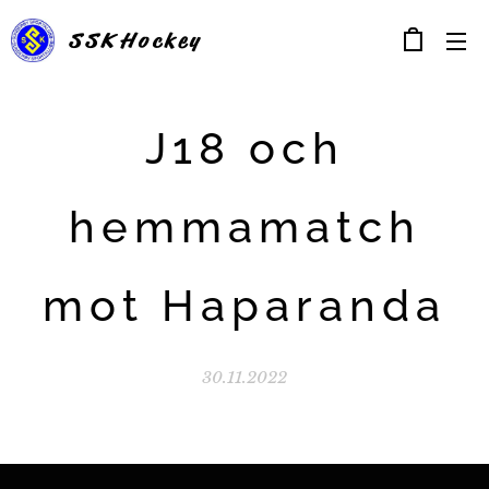
SSK
Hockey
J18 och
hemmamatch
mot Haparanda
30.11.2022