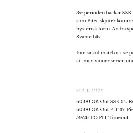
3:e perioden backar SSK 
som Piteå skjuter kommer
hysterisk form. Andra sp
Svante bäst.
Inte så kul match att se 
att man vinner serien ut
3rd period
60:00 GK Out SSK 34. Ro
60:00 GK Out PIT 37. Pie
59:26 TO PIT Timeout