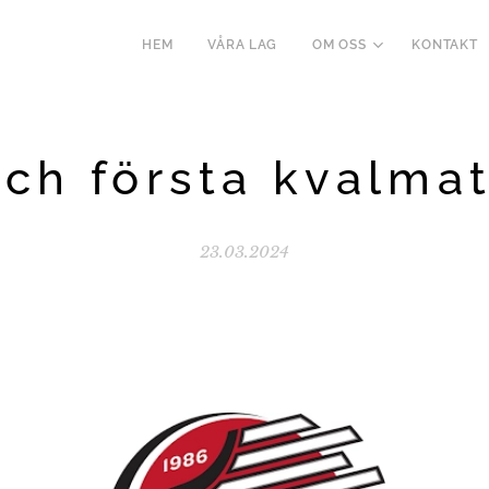
HEM
VÅRA LAG
OM OSS
KONTAKT
och första kvalma
23.03.2024