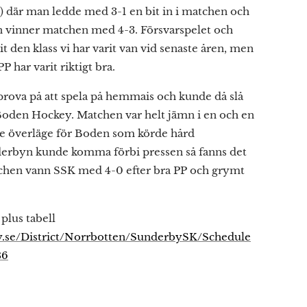
) där man ledde med 3-1 en bit in i matchen och
an vinner matchen med 4-3. Försvarspelet och
it den klass vi har varit van vid senaste åren, men
P har varit riktigt bra.
prova på att spela på hemmais och kunde då slå
e Boden Hockey. Matchen var helt jämn i en och en
ite överläge för Boden som körde hård
derbyn kunde komma förbi pressen så fanns det
atchen vann SSK med 4-0 efter bra PP och grymt
 plus tabell
ey.se/District/Norrbotten/SunderbySK/Schedule
86