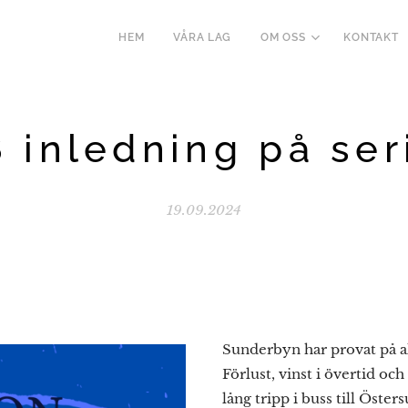
HEM
VÅRA LAG
OM OSS
KONTAKT
8 inledning på ser
19.09.2024
Sunderbyn har provat på all
Förlust, vinst i övertid oc
lång tripp i buss till Öste