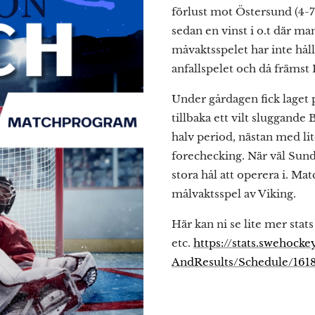
förlust mot Östersund (4-7
sedan en vinst i o.t där m
måvaktsspelet har inte håll
anfallspelet och då främst P
Under gårdagen fick laget 
tillbaka ett vilt sluggand
halv period, nästan med l
forechecking. När väl Sun
stora hål att operera i. M
målvaktsspel av Viking.
Här kan ni se lite mer stats
etc.
https://stats.swehock
AndResults/Schedule/161