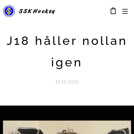
SSK
Hockey
J18 håller nollan
igen
15.10.2022