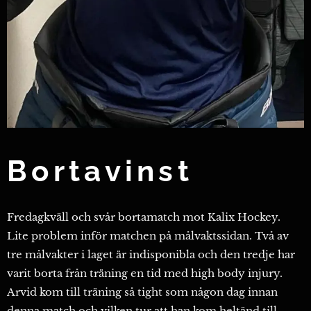
Bortavinst
Fredagkväll och svår bortamatch mot Kalix Hockey.
Lite problem inför matchen på målvaktssidan. Två av
tre målvakter i laget är indisponibla och den tredje har
varit borta från träning en tid med high body injury.
Arvid kom till träning så tight som någon dag innan
denna match och vilken tur att han kom heltänd till