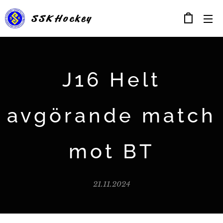
SSK
Hockey
J16 Helt
avgörande match
mot BT
21.11.2024