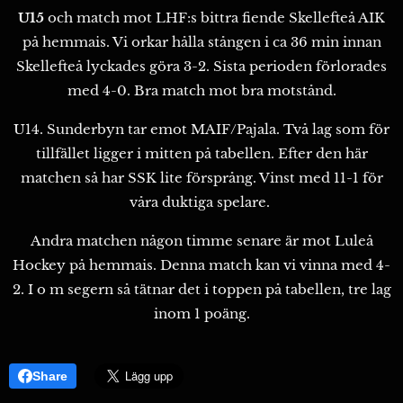
U15
och match mot LHF:s bittra fiende Skellefteå AIK
på hemmais. Vi orkar hålla stången i ca 36 min innan
Skellefteå lyckades göra 3-2. Sista perioden förlorades
med 4-0. Bra match mot bra motstånd.
U14. Sunderbyn tar emot MAIF/Pajala. Två lag som för
tillfället ligger i mitten på tabellen. Efter den här
matchen så har SSK lite försprång. Vinst med 11-1 för
våra duktiga spelare.
Andra matchen någon timme senare är mot Luleå
Hockey på hemmais. Denna match kan vi vinna med 4-
2. I o m segern så tätnar det i toppen på tabellen, tre lag
inom 1 poäng.
Share