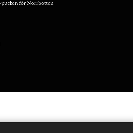
V-pucken för Norrbotten.
ödra Sunderbyn. Telefon: 0920-26 11 76