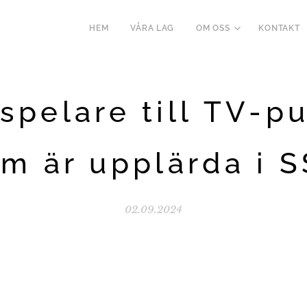
HEM
VÅRA LAG
OM OSS
KONTAKT
spelare till TV-p
m är upplärda i 
02.09.2024