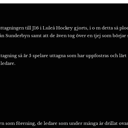
 uttagningen till J16 i Luleå Hockey gjorts, i o m detta så p
ån Sunderbyn samt att de även tog över en tjej som börjar s
agning så är 5 spelare uttagna som har uppfostras och lärt
ledare.
rbyn som förening, de ledare som under många år drillat ova