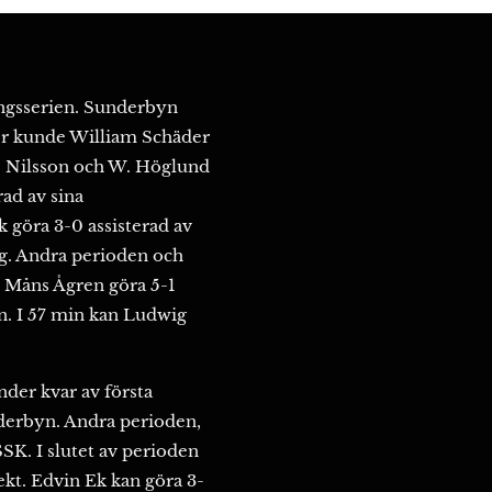
ingsserien. Sunderbyn
er kunde William Schäder
M. Nilsson och W. Höglund
rad av sina
 göra 3-0 assisterad av
g. Andra perioden och
n Måns Ågren göra 5-1
n. I 57 min kan Ludwig
nder kvar av första
nderbyn. Andra perioden,
SK. I slutet av perioden
ekt. Edvin Ek kan göra 3-