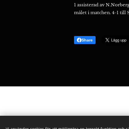
1 assisterad av N.Norber
målet i matchen. 4-1 till
Share
Sunderby SK - Gallringsvägen 4, 954 42 S
Alla rättigheter reserverade 2022
Vi använder cookies för att möjliggöra en korrekt funktion och 