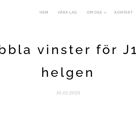
HEM
VÅRA LAG
OM OSS
KONTAKT
bbla vinster för J1
helgen
16.01.2023