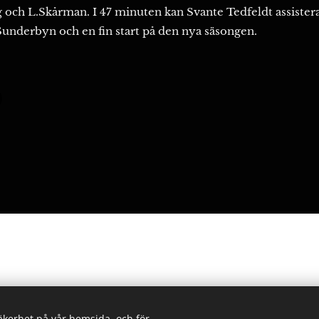
g och L.Skårman. I 47 minuten kan Svante Tedfeldt assistera
 Sunderbyn och en fin start på den nya säsongen.
ödra Sunderbyn. Telefon: 0920-26 11 76
säkerhet på vår hemsida, och för