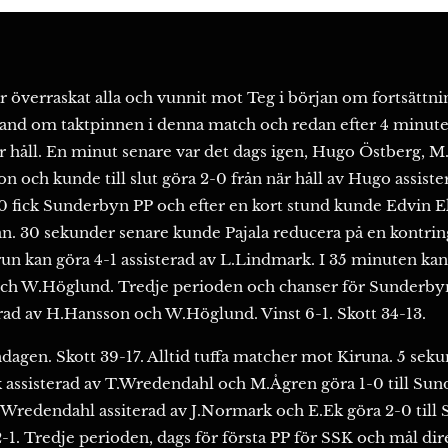
 överraskat alla och vunnit mot Teg i början om fortsättn
hand om taktpinnen i denna match och redan efter 4 minut
när håll. En minut senare var det dags igen, Hugo Östberg, 
zon och kunde till slut göra 2-0 från när håll av Hugo assiste
10 fick Sunderbyn PP och efter en kort stund kunde Edvin Ek
. 30 sekunder senare kunde Pajala reducera på en kontrin
brun kan göra 4-1 assisterad av L.Lindmark. I 35 minuten ka
 och W.Höglund. Tredje perioden och chanser för Sunderby
rad av H.Hansson och W.Höglund. Vinst 6-1. Skott 34-13.
agen. Skott 39-17. Alltid tuffa matcher mot Kiruna. 5 seku
 assisterad av T.Wredendahl och M.Ågren göra 1-0 till Su
 Wredendahl assiterad av J.Normark och E.Ek göra 2-0 till S
2-1. Tredje perioden, dags för första PP för SSK och mål dir