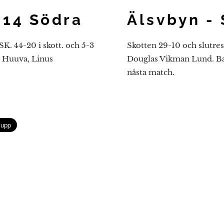
U14 Södra
Älsvbyn -
SK. 44-20 i skott. och 5-3
Skotten 29-10 och slutres
e Huuva, Linus
Douglas Vikman Lund. Bara
nästa match.