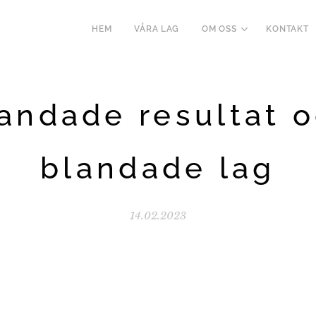
HEM
VÅRA LAG
OM OSS
KONTAKT
andade resultat 
blandade lag
14.02.2023