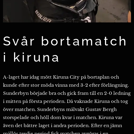
Svår bortamatch
i kiruna
A-laget har idag mött Kiruna City på bortaplan och
kunde efter stor möda vinna med 3-2 efter förlängning.
Sunderbyn började bra och gick fram till en 2-0 ledning
i mitten på första perioden. Då vaknade Kiruna och tog
över matchen. Sunderbyns målvakt Gustav Bergh
storspelade och höll dom kvar i matchen. Kiruna var
även det bättre laget i andra perioden. Efter en jämn
mållös tredje period fick matchen avgöras i en