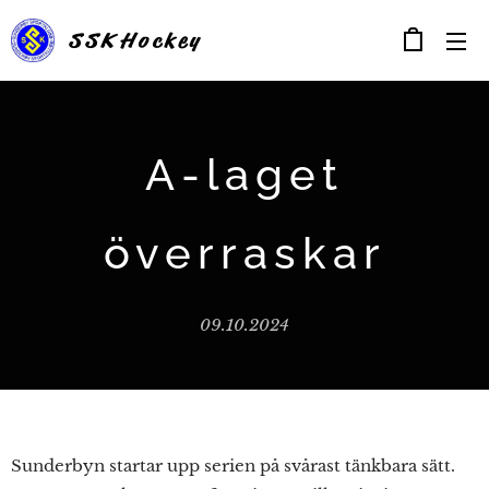
SSK
Hockey
A-laget
överraskar
09.10.2024
Sunderbyn startar upp serien på svårast tänkbara sätt.