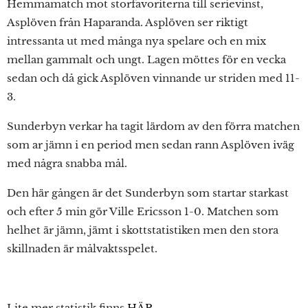
Hemmamatch mot storfavoriterna till serievinst,
Asplöven från Haparanda. Asplöven ser riktigt
intressanta ut med många nya spelare och en mix
mellan gammalt och ungt. Lagen möttes för en vecka
sedan och då gick Asplöven vinnande ur striden med 11-
3.
Sunderbyn verkar ha tagit lärdom av den förra matchen
som ar jämn i en period men sedan rann Asplöven iväg
med några snabba mål.
Den här gången är det Sunderbyn som startar starkast
och efter 5 min gör Ville Ericsson 1-0. Matchen som
helhet är jämn, jämt i skottstatistiken men den stora
skillnaden är målvaktsspelet.
Lite mer statistik finns
HÄR