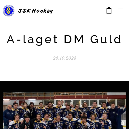
SSK
Hockey
A-laget DM Guld
26.10.2023