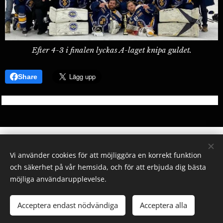
Efter 4-3 i finalen lyckas A-laget knipa guldet.
Share
Vi använder cookies för att möjliggöra en korrekt funktion
Sunderby SK - Gallringsvägen 4, 954 42 Södra
och säkerhet på vår hemsida, och för att erbjuda dig bästa
Sunderbyn. Telefon: 0920-26 11 76
möjliga användarupplevelse.
Alla rättigheter reserverade 2022
Cookies
Acceptera endast nödvändiga
Acceptera alla