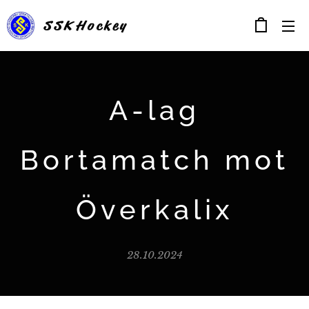
SSK
Hockey
A-lag
Bortamatch mot
Överkalix
28.10.2024